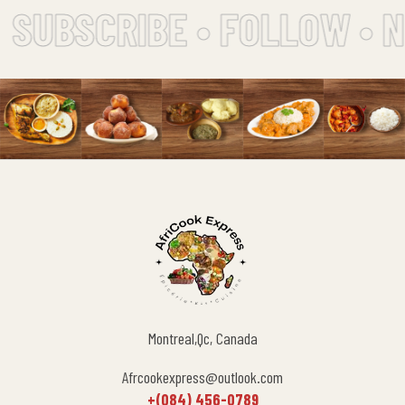
SUBSCRIBE • FOLLOW • N
Montreal,Qc, Canada
Afrcookexpress@outlook.com
+(084) 456-0789