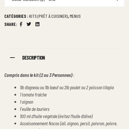
CATÉGORIES :
KITS (PRÊT À CUISINER)
,
MENUS
SHARE:
Facebook
Twitter
Linkedin
DESCRIPTION
Compris dans le kit (2 ou 3 Personnes)
:
1lb d’agneau ou 1lb bœuf ou 2lb poulet ou 2 poisson tilapia
1 tomate fraîche
1 oignon
Feuille de lauriers
100 ml d’huile végétale (évitez l’huile d’olive)
Assaisonnement Nocos (ail, oignon, persil, poivron, poivre,