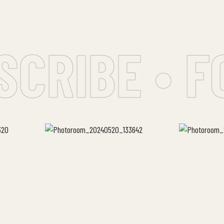
CRIBE • F