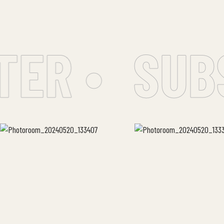
ER •
SUBS