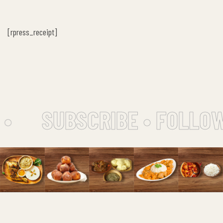
[rpress_receipt]
•
SUBSCRIBE • FOLLOW