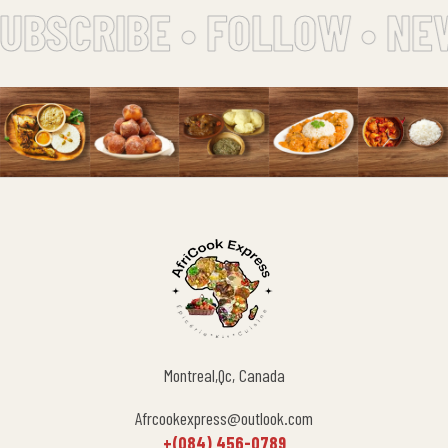
UBSCRIBE • FOLLOW • NE
Montreal,Qc, Canada
Afrcookexpress@outlook.com
+(084) 456-0789