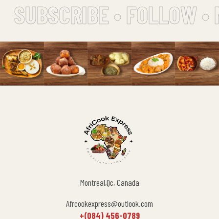
SUBSCRIBE • FOLLOW • 
Montreal,Qc, Canada
Afrcookexpress@outlook.com
+(084) 456-0789