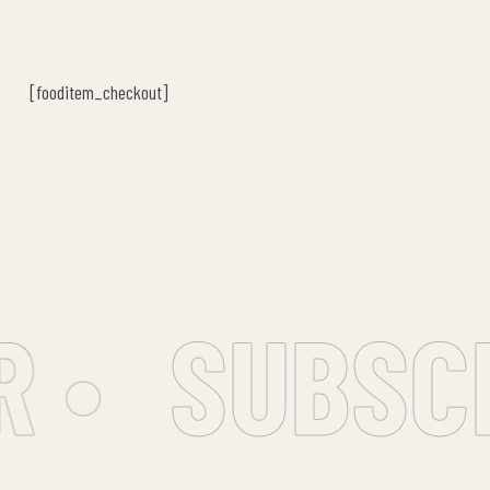
[fooditem_checkout]
•
SUBSCR