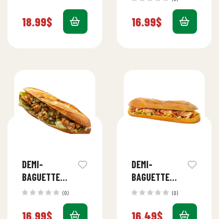
18.99
$
16.99
$
DEMI-
DEMI-
BAGUETTE
BAGUETTE
MIXTE
POULET
(0)
(0)
(POULET ET
16.99
$
16.49
$
BOEUF)