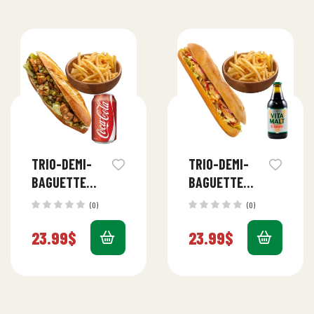
TRIO-DEMI-
TRIO-DEMI-
BAGUETTE
BAGUETTE
MIXTE
POULET
(0)
(0)
(POULET ET
23.99
$
23.99
$
BOEUF)