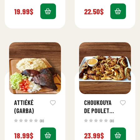
19.99
$
22.50
$
ATTIÉKÉ
CHOUKOUYA
(GARBA)
DE POULET
(POULET
(0)
(0)
ENTIER)
18.99
$
23.99
$