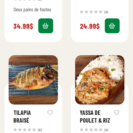
Deux pains de foutou
(0)
34.99
$
24.99
$
TILAPIA
YASSA DE
BRAISÉ
POULET & RIZ
(0)
(0)