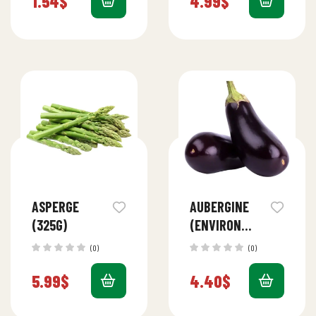
1.54
$
4.99
$
ASPERGE
AUBERGINE
(325G)
(ENVIRON
500G)
(0)
(0)
5.99
$
4.40
$