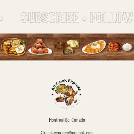
SUBSCRIBE • FOLLOW 
Montreal,Qc, Canada
Afrcookexpress@outlook.com