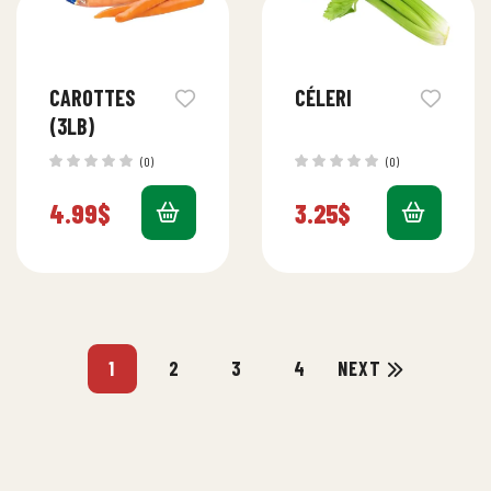
CAROTTES
CÉLERI
(3LB)
(0)
(0)
4.99
$
3.25
$
1
2
3
4
NEXT