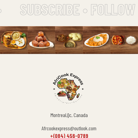
SUBSCRIBE • FOLLOW 
Montreal,Qc, Canada
Afrcookexpress@outlook.com
+(084) 456-0789