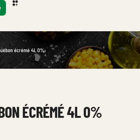
 Québon écrémé 4L 0%
ÉBON ÉCRÉMÉ 4L 0%