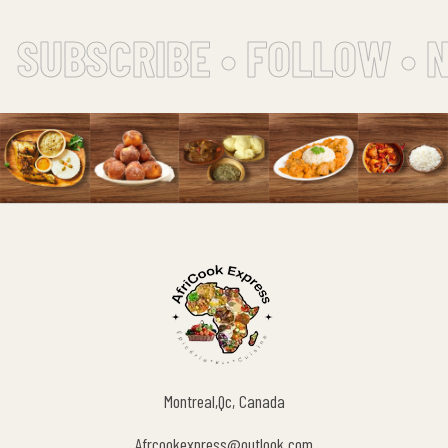
SUBSCRIBE • FOLLOW • 
Montreal,Qc, Canada
Afrcookexpress@outlook.com