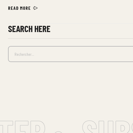
READ MORE
SEARCH HERE
ER •
SUBS