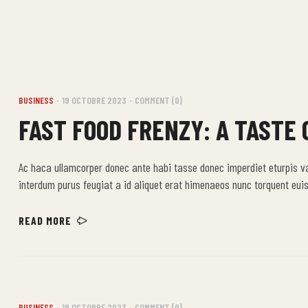
BUSINESS
19 OCTOBRE 2023
COMMENT (0)
FAST FOOD FRENZY: A TASTE
Ac haca ullamcorper donec ante habi tasse donec imperdiet eturpis v
interdum purus feugiat a id aliquet erat himenaeos nunc torquent euis
READ MORE
BUSINESS
19 OCTOBRE 2023
COMMENT (0)