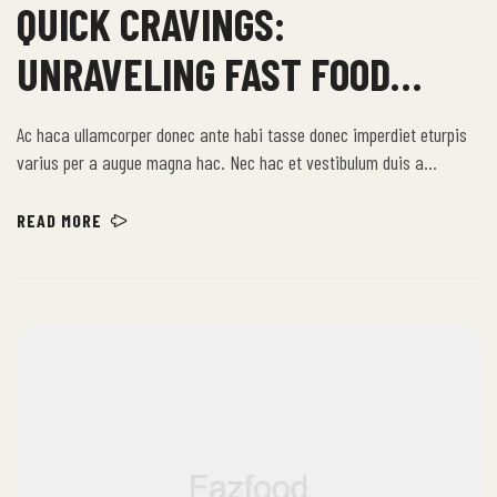
QUICK CRAVINGS:
UNRAVELING FAST FOOD
DELIGHTS
Ac haca ullamcorper donec ante habi tasse donec imperdiet eturpis
varius per a augue magna hac. Nec hac et vestibulum duis a
tincidunt per a aptent interdum purus feugiat a id aliquet erat
himenaeos nunc torquent euismod adipiscing adipiscing dui gravida
READ MORE
justo.