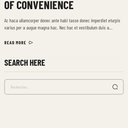
OF CONVENIENCE
Ac haca ullamcorper donec ante habi tasse donec imperdiet eturpis
varius per a augue magna hac. Nec hac et vestibulum duis a
tincidunt per a aptent interdum purus feugiat a id aliquet erat
himenaeos nunc torquent euismod adipiscing adipiscing dui gravida
READ MORE
justo.
SEARCH HERE