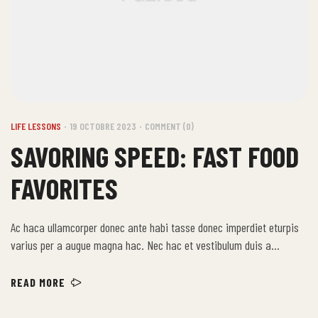
LIFE LESSONS
19 OCTOBRE 2023
COMMENT (0)
SAVORING SPEED: FAST FOOD
FAVORITES
Ac haca ullamcorper donec ante habi tasse donec imperdiet eturpis
varius per a augue magna hac. Nec hac et vestibulum duis a
tincidunt per a aptent interdum purus feugiat a id aliquet erat
himenaeos nunc torquent euismod adipiscing adipiscing dui gravida
READ MORE
justo.