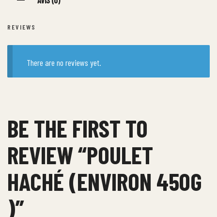
AVIS (0)
REVIEWS
There are no reviews yet.
BE THE FIRST TO
REVIEW “POULET
HACHÉ (ENVIRON 450G
)”