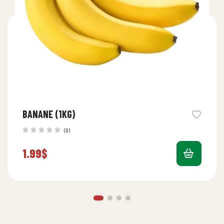
BANANE (1KG)
(0)
1.99
$