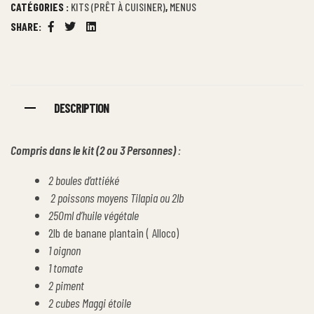
CATÉGORIES :
KITS (PRÊT À CUISINER)
,
MENUS
SHARE:
Facebook
Twitter
Linkedin
DESCRIPTION
Compris dans le kit (2 ou 3 Personnes)
:
​2 boules d’attiéké​
2 poissons moyens Tilapia ou 2lb
250ml d’huile végétale​
2lb de banane plantain ( Alloco)
1 oignon​
1 tomate​
2 piment​
2 cubes Maggi étoile​